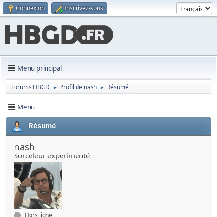
Connexion
Inscrivez-vous
Menu principal
Forums HBGD
Profil de nash
Résumé
►
►
Menu
Résumé
nash
Sorceleur expérimenté
Hors ligne