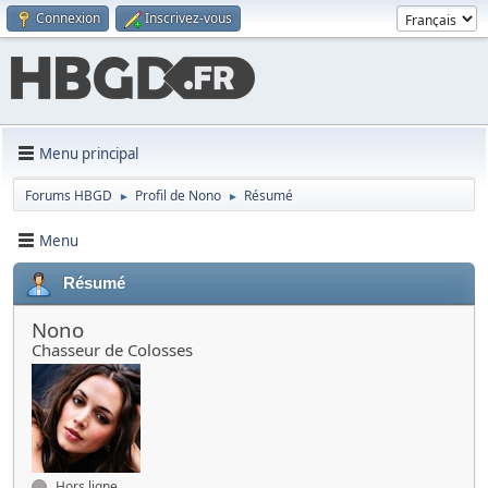
Connexion
Inscrivez-vous
Menu principal
Forums HBGD
Profil de Nono
Résumé
►
►
Menu
Résumé
Nono
Chasseur de Colosses
Hors ligne