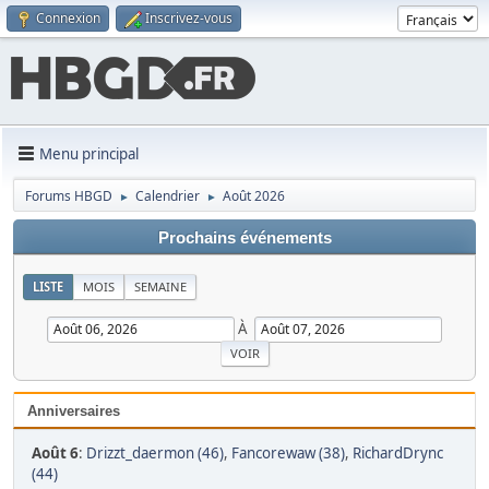
Connexion
Inscrivez-vous
Menu principal
Forums HBGD
Calendrier
Août 2026
►
►
Prochains événements
LISTE
MOIS
SEMAINE
À
Anniversaires
Août 6
:
Drizzt_daermon (46)
,
Fancorewaw (38)
,
RichardDrync
(44)