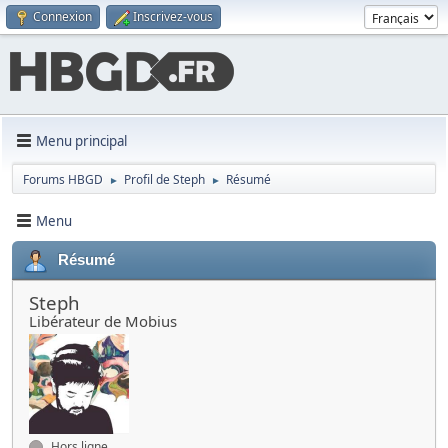
Connexion
Inscrivez-vous
Menu principal
Forums HBGD
Profil de Steph
Résumé
►
►
Menu
Résumé
Steph
Libérateur de Mobius
Hors ligne