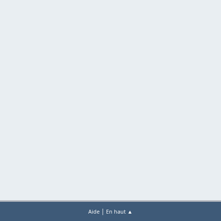
|
Aide
En haut ▲