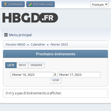
Connexion
Inscrivez-vous
Menu principal
Forums HBGD
Calendrier
Février 2023
►
►
Prochains événements
LISTE
MOIS
SEMAINE
À
Il n\'y a pas d\'évènements à afficher.