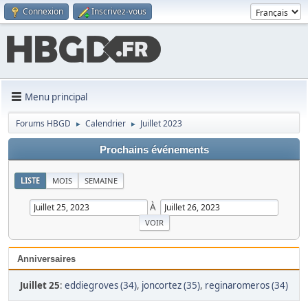
Connexion
Inscrivez-vous
Menu principal
Forums HBGD
Calendrier
Juillet 2023
►
►
Prochains événements
LISTE
MOIS
SEMAINE
À
Anniversaires
Juillet 25
:
eddiegroves (34)
,
joncortez (35)
,
reginaromeros (34)