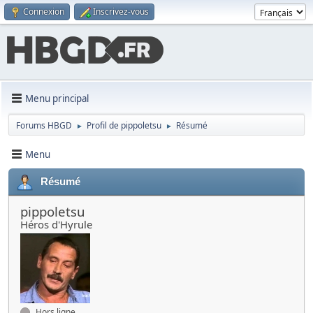
Connexion
Inscrivez-vous
Menu principal
Forums HBGD
Profil de pippoletsu
Résumé
►
►
Menu
Résumé
pippoletsu
Héros d'Hyrule
Hors ligne