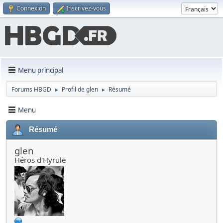
Connexion
Inscrivez-vous
Menu principal
Forums HBGD
Profil de glen
Résumé
►
►
Menu
Résumé
glen
Héros d'Hyrule