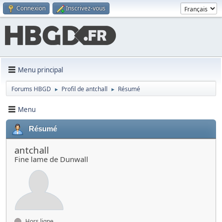
Connexion
Inscrivez-vous
Menu principal
Forums HBGD
Profil de antchall
Résumé
►
►
Menu
Résumé
antchall
Fine lame de Dunwall
Hors ligne