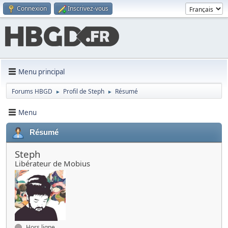
Connexion
Inscrivez-vous
Menu principal
Forums HBGD
Profil de Steph
Résumé
►
►
Menu
Résumé
Steph
Libérateur de Mobius
Hors ligne