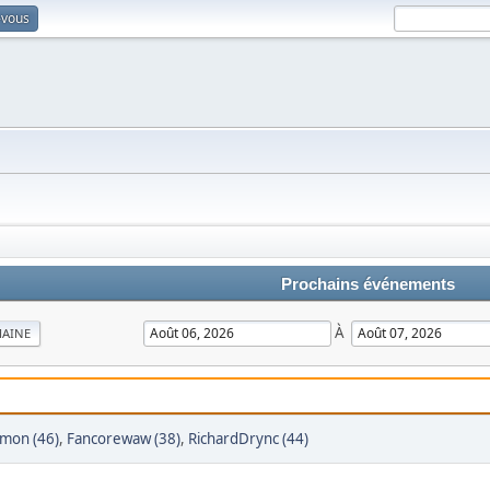
-vous
Prochains événements
À
MAINE
rmon (46)
,
Fancorewaw (38)
,
RichardDrync (44)