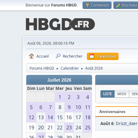
Bienvenue sur
Forums HBGD
.
Connexion
Inscrivez
Août 06, 2026, 08:06:16 PM
Accueil
Rechercher
Calendrier
Forums HBGD
Calendrier
Août 2026
►
►
Juillet 2026
Dim
Lun
Mar
Mer
Jeu
Ven
Sam
LISTE
MOIS
SE
1
2
3
4
5
6
7
8
9
10
11
Anniversaires
12
13
14
15
16
17
18
Août 6
:
Drizzt_dae
19
20
21
22
23
24
25
26
27
28
29
30
31