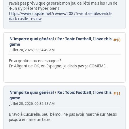
J'avais pas prévu que ça serait mon jeu de l'été mais les run de
4-5h s'y prêtent hyper bien !
https://www.rpgsite.net/review/20875-veritas-tales-witch-
dark-castle-review
N'importe quoi général
/
Re : Topic Football, I love this
#10
game
Juillet 20, 2026, 09:34:49 AM
En argentine ou en espagne ?
En ARgentine OK, en Espagne, je dirais pas ça COMEME.
N'importe quoi général
/
Re : Topic Football, I love this
#11
game
Juillet 20, 2026, 09:32:18 AM
Bravo à Cucurella. Seul bémol, ne pas avoir marché sur Messi
jusqu'à en faire un tapis.