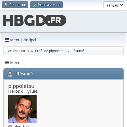
Connexion
Inscrivez-vous
Menu principal
Forums HBGD
Profil de pippoletsu
Résumé
►
►
Menu
Résumé
pippoletsu
Héros d'Hyrule
Hors ligne