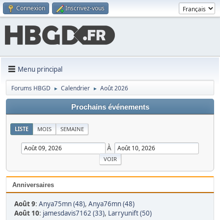
Connexion
Inscrivez-vous
Menu principal
Forums HBGD
Calendrier
Août 2026
►
►
Prochains événements
LISTE
MOIS
SEMAINE
À
Anniversaires
Août 9
:
Anya75mn (48)
,
Anya76mn (48)
Août 10
:
jamesdavis7162 (33)
,
Larryunift (50)