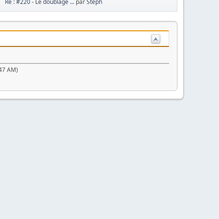
Re : #220 - Le doublage ...
par
Steph
:47 AM)