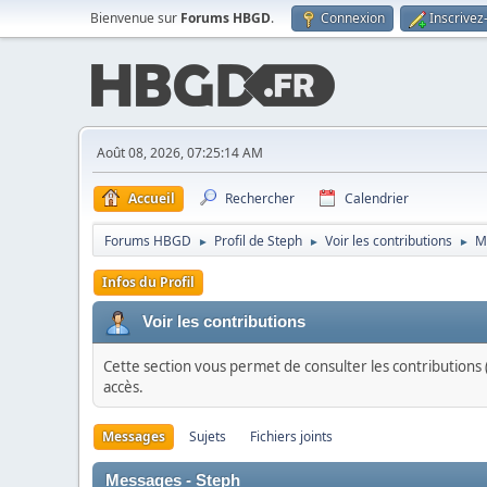
Bienvenue sur
Forums HBGD
.
Connexion
Inscrivez
Août 08, 2026, 07:25:14 AM
Accueil
Rechercher
Calendrier
Forums HBGD
Profil de Steph
Voir les contributions
M
►
►
►
Infos du Profil
Voir les contributions
Cette section vous permet de consulter les contributions (
accès.
Messages
Sujets
Fichiers joints
Messages - Steph