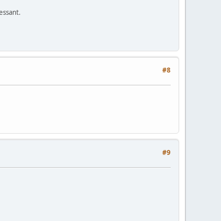
ressant.
#8
#9