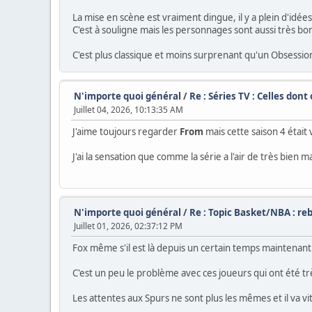
La mise en scène est vraiment dingue, il y a plein d'idées
C'est à souligne mais les personnages sont aussi très bo
C'est plus classique et moins surprenant qu'un Obsession
N'importe quoi général
/
Re : Séries TV : Celles don
Juillet 04, 2026, 10:13:35 AM
J'aime toujours regarder
From
mais cette saison 4 était
J'ai la sensation que comme la série a l'air de très bien m
N'importe quoi général
/
Re : Topic Basket/NBA : re
Juillet 01, 2026, 02:37:12 PM
Fox même s'il est là depuis un certain temps maintenant 
C'est un peu le problème avec ces joueurs qui ont été t
Les attentes aux Spurs ne sont plus les mêmes et il va vi