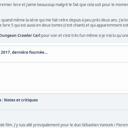
u premier livre et j'aime beaucoup malgré le fait que cela soit pour le mom
t quand même la série qui me fait relire depuis à peu près deux ans. J'ai b
e livre 5 qui est aussi en deux tomes (c'est chiant) et qui apparemment est
Dungeon Crawler Carl
pour voir et c'est très fun même si je n'ai lu qu'
 2017, dernière fournée...
 : Notes et critiques
de film. J'y suis allé principalement pour le duo Sébastien Vanicek / Flore