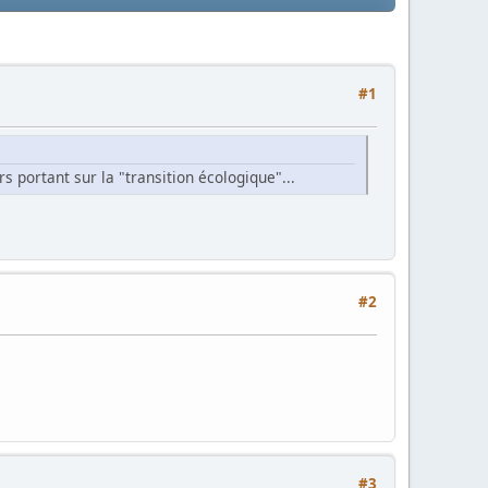
#1
s portant sur la "transition écologique"...
#2
#3