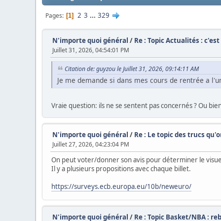
2
3
...
329
Pages
1
N'importe quoi général
/
Re : Topic Actualités : c'es
Juillet 31, 2026, 04:54:01 PM
Citation de: guyzou le Juillet 31, 2026, 09:14:11 AM
Je me demande si dans mes cours de rentrée a l'univ
Vraie question: ils ne se sentent pas concernés ? Ou bien
N'importe quoi général
/
Re : Le topic des trucs qu'
Juillet 27, 2026, 04:23:04 PM
On peut voter/donner son avis pour déterminer le visuel
Il y a plusieurs propositions avec chaque billet.
https://surveys.ecb.europa.eu/10b/neweuro/
N'importe quoi général
/
Re : Topic Basket/NBA : re