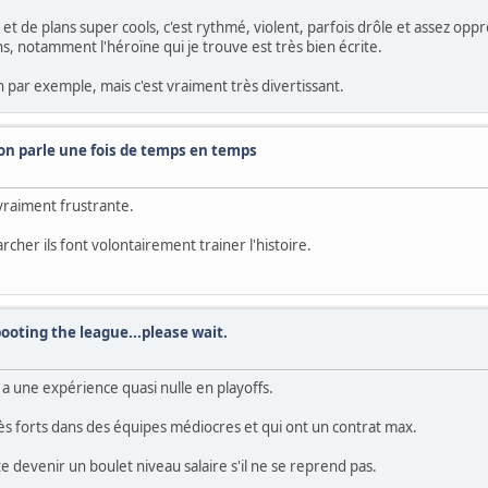
 et de plans super cools, c'est rythmé, violent, parfois drôle et assez opp
ns, notamment l'héroïne qui je trouve est très bien écrite.
 par exemple, mais c'est vraiment très divertissant.
t on parle une fois de temps en temps
 vraiment frustrante.
archer ils font volontairement trainer l'histoire.
booting the league...please wait.
a une expérience quasi nulle en playoffs.
rès forts dans des équipes médiocres et qui ont un contrat max.
te devenir un boulet niveau salaire s'il ne se reprend pas.