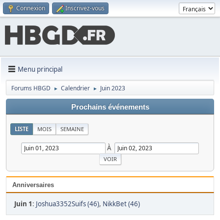
Connexion
Inscrivez-vous
Menu principal
Forums HBGD
Calendrier
Juin 2023
►
►
Prochains événements
LISTE
MOIS
SEMAINE
À
Anniversaires
Juin 1
:
Joshua3352Suifs (46)
,
NikkBet (46)