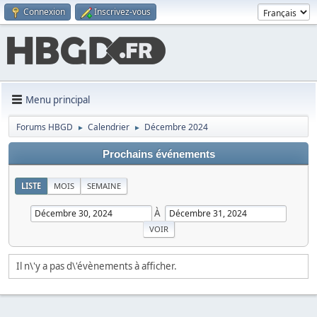
Connexion
Inscrivez-vous
Menu principal
Forums HBGD
Calendrier
Décembre 2024
►
►
Prochains événements
LISTE
MOIS
SEMAINE
À
Il n\'y a pas d\'évènements à afficher.