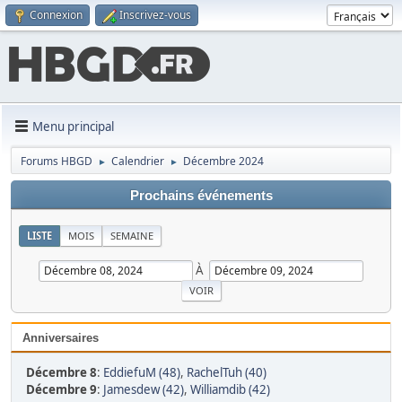
Connexion
Inscrivez-vous
Menu principal
Forums HBGD
Calendrier
Décembre 2024
►
►
Prochains événements
LISTE
MOIS
SEMAINE
À
Anniversaires
Décembre 8
:
EddiefuM (48)
,
RachelTuh (40)
Décembre 9
:
Jamesdew (42)
,
Williamdib (42)