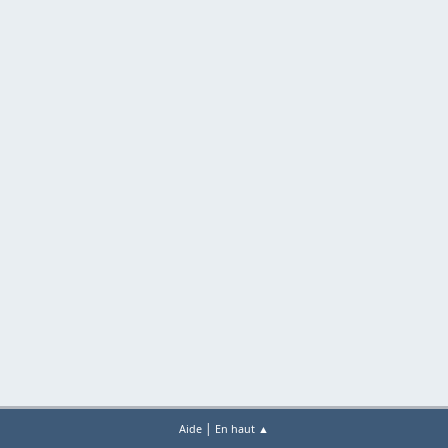
|
Aide
En haut ▲