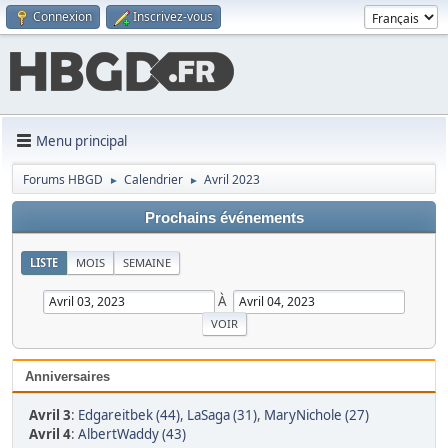
Connexion
Inscrivez-vous
Menu principal
Forums HBGD
Calendrier
Avril 2023
►
►
Prochains événements
LISTE
MOIS
SEMAINE
À
Anniversaires
Avril 3
:
Edgareitbek (44)
,
LaSaga (31)
,
MaryNichole (27)
Avril 4
:
AlbertWaddy (43)