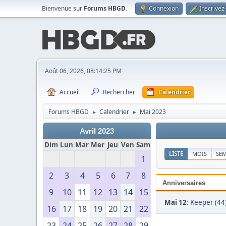
Bienvenue sur
Forums HBGD
.
Connexion
Inscrivez
Août 06, 2026, 08:14:25 PM
Accueil
Rechercher
Calendrier
Forums HBGD
Calendrier
Mai 2023
►
►
Avril 2023
Dim
Lun
Mar
Mer
Jeu
Ven
Sam
LISTE
MOIS
SE
1
2
3
4
5
6
7
8
Anniversaires
9
10
11
12
13
14
15
Mai 12
:
Keeper (44
16
17
18
19
20
21
22
23
24
25
26
27
28
29