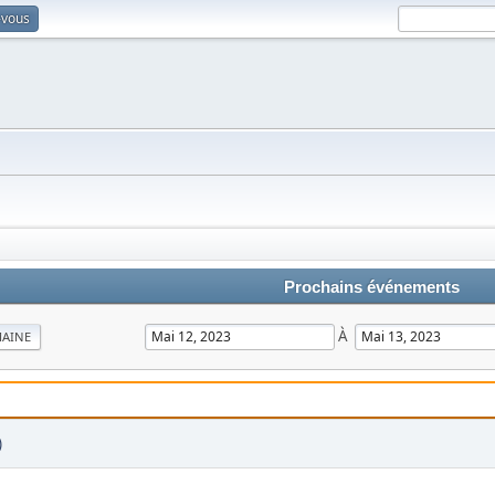
-vous
Prochains événements
À
MAINE
)