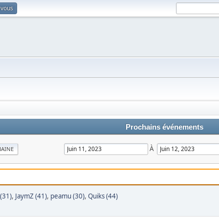
-vous
Prochains événements
À
MAINE
(31)
,
JaymZ (41)
,
peamu (30)
,
Quiks (44)