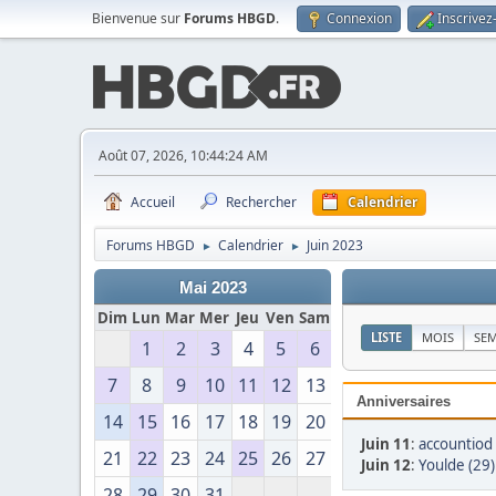
Bienvenue sur
Forums HBGD
.
Connexion
Inscrivez
Août 07, 2026, 10:44:24 AM
Accueil
Rechercher
Calendrier
Forums HBGD
Calendrier
Juin 2023
►
►
Mai 2023
Dim
Lun
Mar
Mer
Jeu
Ven
Sam
LISTE
MOIS
SE
1
2
3
4
5
6
7
8
9
10
11
12
13
Anniversaires
14
15
16
17
18
19
20
Juin 11
:
accountiod 
21
22
23
24
25
26
27
Juin 12
:
Youlde (29)
28
29
30
31