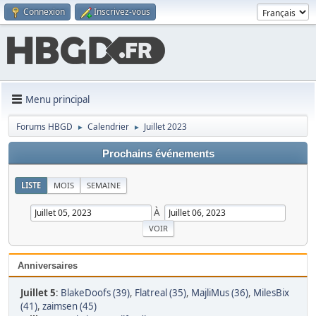
Connexion
Inscrivez-vous
Menu principal
Forums HBGD
Calendrier
Juillet 2023
►
►
Prochains événements
LISTE
MOIS
SEMAINE
À
Anniversaires
Juillet 5
:
BlakeDoofs (39)
,
Flatreal (35)
,
MajliMus (36)
,
MilesBix
(41)
,
zaimsen (45)