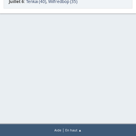
Juillet 6
:
Tenkai (40)
,
Wilfredbop (35)
|
Aide
En haut ▲