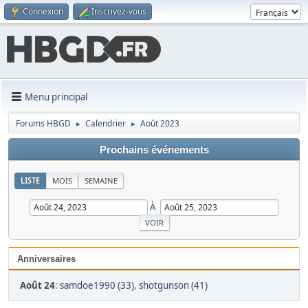
Connexion
Inscrivez-vous
Menu principal
Forums HBGD
Calendrier
Août 2023
►
►
Prochains événements
LISTE
MOIS
SEMAINE
À
Anniversaires
Août 24
:
samdoe1990 (33)
,
shotgunson (41)