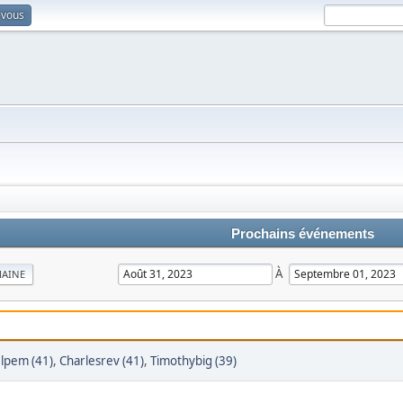
-vous
Prochains événements
À
MAINE
lpem (41)
,
Charlesrev (41)
,
Timothybig (39)