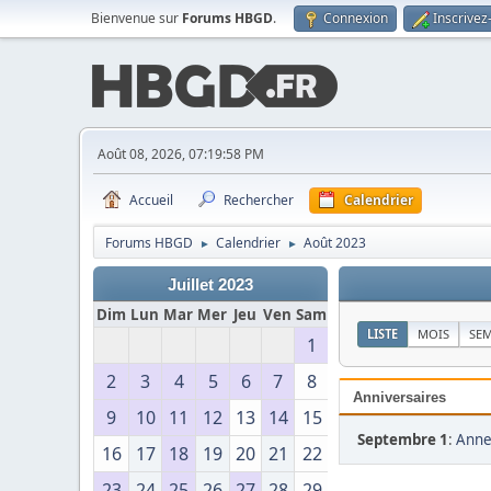
Bienvenue sur
Forums HBGD
.
Connexion
Inscrivez
Août 08, 2026, 07:19:58 PM
Accueil
Rechercher
Calendrier
Forums HBGD
Calendrier
Août 2023
►
►
Juillet 2023
Dim
Lun
Mar
Mer
Jeu
Ven
Sam
LISTE
MOIS
SE
1
2
3
4
5
6
7
8
Anniversaires
9
10
11
12
13
14
15
Septembre 1
:
Anne
16
17
18
19
20
21
22
23
24
25
26
27
28
29