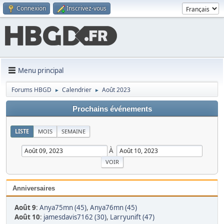
Connexion
Inscrivez-vous
Menu principal
Forums HBGD
Calendrier
Août 2023
►
►
Prochains événements
LISTE
MOIS
SEMAINE
À
Anniversaires
Août 9
:
Anya75mn (45)
,
Anya76mn (45)
Août 10
:
jamesdavis7162 (30)
,
Larryunift (47)