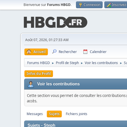
Bienvenue sur
Forums HBGD
.
Connexion
Inscrivez
Août 07, 2026, 01:27:33 AM
Accueil
Rechercher
Calendrier
Forums HBGD
Profil de Steph
Voir les contributions
S
►
►
►
Infos du Profil
Voir les contributions
Cette section vous permet de consulter les contributions (
accès.
Messages
Sujets
Fichiers joints
Sujets - Steph