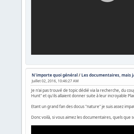
N'importe quoi général
/
Les documentaires, mais 
Juillet 02, 2016, 10:46:27 AM
Je n'ai pas trouvé de topic dédié via la recherche, du cou
Hunt" et qu'ils allaient donner suite à leur incroyable Pla
Etant un grand fan des docus "nature" je suis assez impa
Donc voilà, si vous aimez les documentaires, quels que so