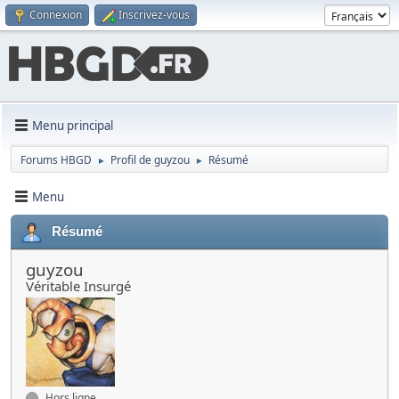
Connexion
Inscrivez-vous
Menu principal
Forums HBGD
Profil de guyzou
Résumé
►
►
Menu
Résumé
guyzou
Véritable Insurgé
Hors ligne