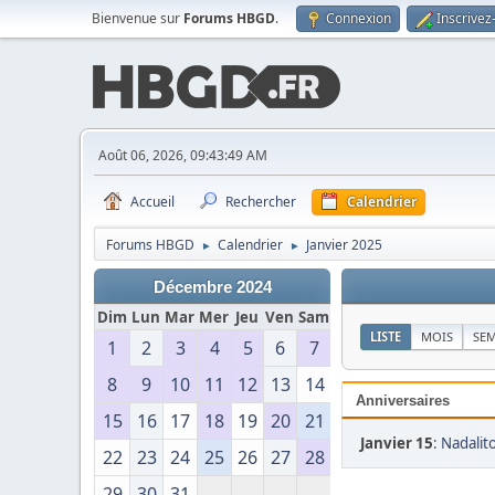
Bienvenue sur
Forums HBGD
.
Connexion
Inscrivez
Août 06, 2026, 09:43:49 AM
Accueil
Rechercher
Calendrier
Forums HBGD
Calendrier
Janvier 2025
►
►
Décembre 2024
Dim
Lun
Mar
Mer
Jeu
Ven
Sam
LISTE
MOIS
SE
1
2
3
4
5
6
7
8
9
10
11
12
13
14
Anniversaires
15
16
17
18
19
20
21
Janvier 15
:
Nadalito
22
23
24
25
26
27
28
29
30
31