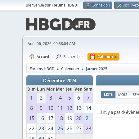
Bienvenue sur
Forums HBGD
.
Connexion
Inscrivez
Août 06, 2026, 09:38:04 AM
Accueil
Rechercher
Calendrier
Forums HBGD
Calendrier
Janvier 2025
►
►
Décembre 2024
Dim
Lun
Mar
Mer
Jeu
Ven
Sam
LISTE
MOIS
SE
1
2
3
4
5
6
7
8
9
10
11
12
13
14
Il n\'y a pas d\'évèn
15
16
17
18
19
20
21
22
23
24
25
26
27
28
29
30
31