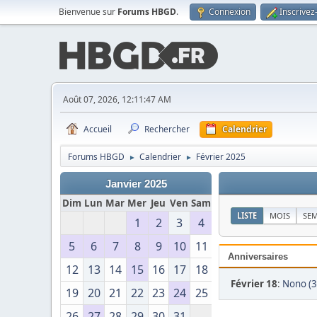
Bienvenue sur
Forums HBGD
.
Connexion
Inscrivez
Août 07, 2026, 12:11:47 AM
Accueil
Rechercher
Calendrier
Forums HBGD
Calendrier
Février 2025
►
►
Janvier 2025
Dim
Lun
Mar
Mer
Jeu
Ven
Sam
LISTE
MOIS
SE
1
2
3
4
5
6
7
8
9
10
11
Anniversaires
12
13
14
15
16
17
18
Février 18
:
Nono (3
19
20
21
22
23
24
25
26
27
28
29
30
31