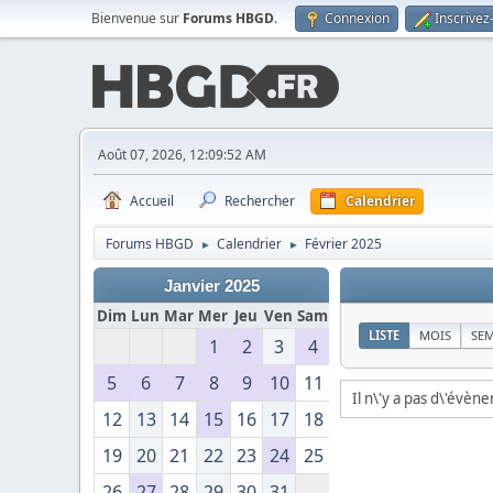
Bienvenue sur
Forums HBGD
.
Connexion
Inscrivez
Août 07, 2026, 12:09:52 AM
Accueil
Rechercher
Calendrier
Forums HBGD
Calendrier
Février 2025
►
►
Janvier 2025
Dim
Lun
Mar
Mer
Jeu
Ven
Sam
LISTE
MOIS
SE
1
2
3
4
5
6
7
8
9
10
11
Il n\'y a pas d\'évèn
12
13
14
15
16
17
18
19
20
21
22
23
24
25
26
27
28
29
30
31