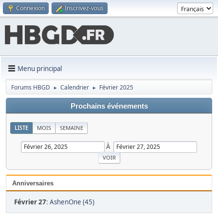
Connexion
Inscrivez-vous
Menu principal
Forums HBGD
Calendrier
Février 2025
►
►
Prochains événements
LISTE
MOIS
SEMAINE
À
Anniversaires
Février 27
:
AshenOne (45)