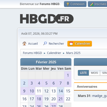
Bienvenue sur
Forums HBGD
.
Connexion
Inscrivez
Août 07, 2026, 06:33:27 PM
Accueil
Rechercher
Calendrier
Forums HBGD
Calendrier
Mars 2025
►
►
Février 2025
Dim
Lun
Mar
Mer
Jeu
Ven
Sam
LISTE
MOIS
SE
1
2
3
4
5
6
7
8
Anniversaires
9
10
11
12
13
14
15
Mars 31
:
madge_gu
16
17
18
19
20
21
22
23
24
25
26
27
28