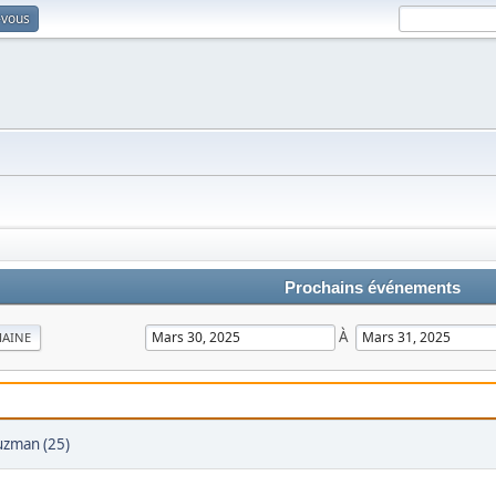
-vous
Prochains événements
À
MAINE
zman (25)