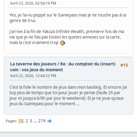
Avril 23, 2026, 02:54:19 PM
Yes, je l'ai vu poppé sur le Gamepass mais je ne touche pas à ce
genre de truc.
J'arrive à la fin de Yakuza Infinite Wealth, premiere fois de ma
vie que je ne fais pas toutes les quetes annexes sur la carte,
mais la c'est vraiment trop
La taverne des joueurs
/
Re : Au comptoir du (insert)
#15
coin : vos jeux du moment
Avril 22, 2026, 12:44:22 PM
C'est la folie le nombre de jeux dans mon backlog. Et encore j'ai
bcp plus de temps que toi pour jouer je pense (facile 2h par
jour et jusqu'a 6/8h par jour le weekend). Et je ne joue qu'aux
jeux du Gamepass pour le moment ...
2
3
...
274
Pages
1