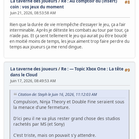
La taverne des joueurs
/
Re : Au comptoir du (insert)
#8
coin : vos jeux du moment
Juin 21, 2026, 08:53:58 AM
Rien que la durée de vie m'empêche d'essayer le jeu, ça a l'air
interminable. Après je déteste les combats au tour par tour, ça
n'aide pas. Et ça sent tellement le jeu qui aurait pu être bouclé
en moitié moins de temps, les jeux aiment trop faire perdre du
temps aux joueurs ça me rend dingue.
La taverne des joueurs
/
Re : — Topic Xbox One : La tête
#9
dans le Cloud
Juin 17, 2026, 08:49:53 AM
Citation de: Steph le Juin 16, 2026, 11:12:03 AM
Compulsion, Ninja Theory et Double Fine seraient sous
la menace d'une fermeture.
D'ici peu il ne va plus rester grand chose des studios
rachetés par MS (et Sony)
C'est triste, mais on pouvait s'y attendre.