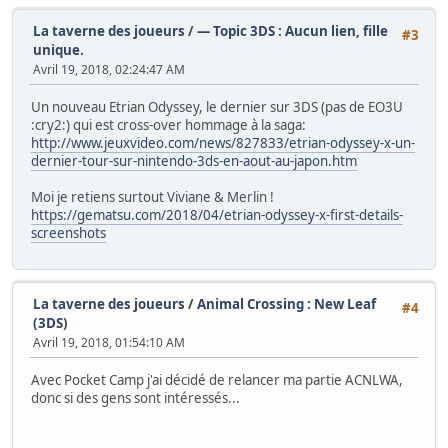
La taverne des joueurs
/
— Topic 3DS : Aucun lien, fille
#3
unique.
Avril 19, 2018, 02:24:47 AM
Un nouveau Etrian Odyssey, le dernier sur 3DS (pas de EO3U
:cry2:) qui est cross-over hommage à la saga:
http://www.jeuxvideo.com/news/827833/etrian-odyssey-x-un-
dernier-tour-sur-nintendo-3ds-en-aout-au-japon.htm
Moi je retiens surtout Viviane & Merlin !
https://gematsu.com/2018/04/etrian-odyssey-x-first-details-
screenshots
La taverne des joueurs
/
Animal Crossing : New Leaf
#4
(3DS)
Avril 19, 2018, 01:54:10 AM
Avec Pocket Camp j'ai décidé de relancer ma partie ACNLWA,
donc si des gens sont intéressés...