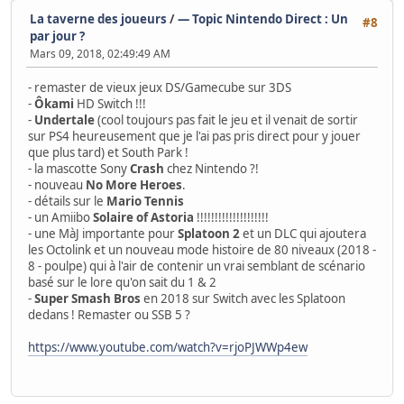
La taverne des joueurs
/
— Topic Nintendo Direct : Un
#8
par jour ?
Mars 09, 2018, 02:49:49 AM
- remaster de vieux jeux DS/Gamecube sur 3DS
-
Ôkami
HD Switch !!!
-
Undertale
(cool toujours pas fait le jeu et il venait de sortir
sur PS4 heureusement que je l'ai pas pris direct pour y jouer
que plus tard) et South Park !
- la mascotte Sony
Crash
chez Nintendo ?!
- nouveau
No More Heroes
.
- détails sur le
Mario Tennis
- un Amiibo
Solaire of Astoria
!!!!!!!!!!!!!!!!!!!!
- une MàJ importante pour
Splatoon 2
et un DLC qui ajoutera
les Octolink et un nouveau mode histoire de 80 niveaux (2018 -
8 - poulpe) qui à l'air de contenir un vrai semblant de scénario
basé sur le lore qu'on sait du 1 & 2
-
Super Smash Bros
en 2018 sur Switch avec les Splatoon
dedans ! Remaster ou SSB 5 ?
https://www.youtube.com/watch?v=rjoPJWWp4ew