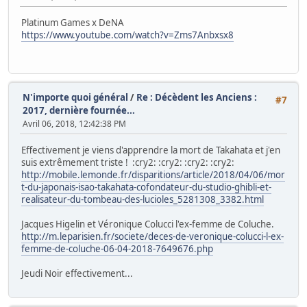
Platinum Games x DeNA
https://www.youtube.com/watch?v=Zms7Anbxsx8
N'importe quoi général
/
Re : Décèdent les Anciens :
#7
2017, dernière fournée...
Avril 06, 2018, 12:42:38 PM
Effectivement je viens d'apprendre la mort de Takahata et j'en
suis extrêmement triste ! :cry2: :cry2: :cry2: :cry2:
http://mobile.lemonde.fr/disparitions/article/2018/04/06/mor
t-du-japonais-isao-takahata-cofondateur-du-studio-ghibli-et-
realisateur-du-tombeau-des-lucioles_5281308_3382.html
Jacques Higelin et Véronique Colucci l'ex-femme de Coluche.
http://m.leparisien.fr/societe/deces-de-veronique-colucci-l-ex-
femme-de-coluche-06-04-2018-7649676.php
Jeudi Noir effectivement...