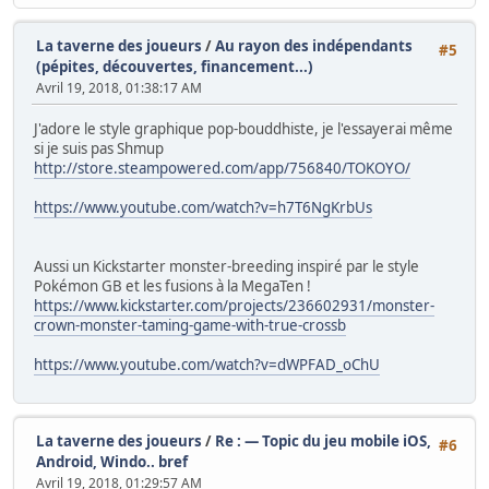
La taverne des joueurs
/
Au rayon des indépendants
#5
(pépites, découvertes, financement...)
Avril 19, 2018, 01:38:17 AM
J'adore le style graphique pop-bouddhiste, je l'essayerai même
si je suis pas Shmup
http://store.steampowered.com/app/756840/TOKOYO/
https://www.youtube.com/watch?v=h7T6NgKrbUs
Aussi un Kickstarter monster-breeding inspiré par le style
Pokémon GB et les fusions à la MegaTen !
https://www.kickstarter.com/projects/236602931/monster-
crown-monster-taming-game-with-true-crossb
https://www.youtube.com/watch?v=dWPFAD_oChU
La taverne des joueurs
/
Re : — Topic du jeu mobile iOS,
#6
Android, Windo.. bref
Avril 19, 2018, 01:29:57 AM