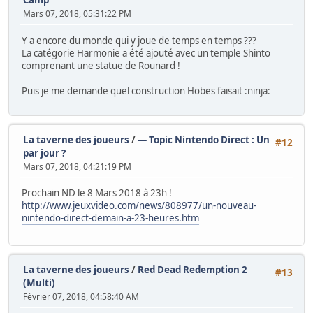
Camp
Mars 07, 2018, 05:31:22 PM
Y a encore du monde qui y joue de temps en temps ???
La catégorie Harmonie a été ajouté avec un temple Shinto
comprenant une statue de Rounard !
Puis je me demande quel construction Hobes faisait :ninja:
La taverne des joueurs
/
— Topic Nintendo Direct : Un
#12
par jour ?
Mars 07, 2018, 04:21:19 PM
Prochain ND le 8 Mars 2018 à 23h !
http://www.jeuxvideo.com/news/808977/un-nouveau-
nintendo-direct-demain-a-23-heures.htm
La taverne des joueurs
/
Red Dead Redemption 2
#13
(Multi)
Février 07, 2018, 04:58:40 AM