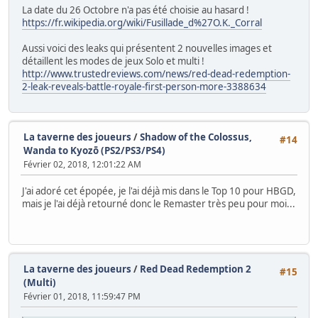
La date du 26 Octobre n'a pas été choisie au hasard !
https://fr.wikipedia.org/wiki/Fusillade_d%27O.K._Corral
Aussi voici des leaks qui présentent 2 nouvelles images et
détaillent les modes de jeux Solo et multi !
http://www.trustedreviews.com/news/red-dead-redemption-
2-leak-reveals-battle-royale-first-person-more-3388634
La taverne des joueurs
/
Shadow of the Colossus,
#14
Wanda to Kyozō (PS2/PS3/PS4)
Février 02, 2018, 12:01:22 AM
J'ai adoré cet épopée, je l'ai déjà mis dans le Top 10 pour HBGD,
mais je l'ai déjà retourné donc le Remaster très peu pour moi...
La taverne des joueurs
/
Red Dead Redemption 2
#15
(Multi)
Février 01, 2018, 11:59:47 PM