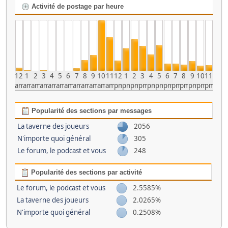
Activité de postage par heure
12
1
2
3
4
5
6
7
8
9
10
11
12
1
2
3
4
5
6
7
8
9
10
11
am
am
am
am
am
am
am
am
am
am
am
am
pm
pm
pm
pm
pm
pm
pm
pm
pm
pm
pm
pm
Popularité des sections par messages
La taverne des joueurs
2056
N'importe quoi général
305
Le forum, le podcast et vous
248
Popularité des sections par activité
Le forum, le podcast et vous
2.5585%
La taverne des joueurs
2.0265%
N'importe quoi général
0.2508%