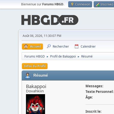
Bienvenue sur
Forums HBGD
.
Connexion
Inscrivez
Août 06, 2026, 11:30:07 PM
Accueil
Rechercher
Calendrier
Forums HBGD
Profil de Bakappoi
Résumé
►
►
Infos du Profil
Résumé
Bakappoi
Messages:
Dovahkiin
Texte Personnel:
Âge:
Inscrit le: