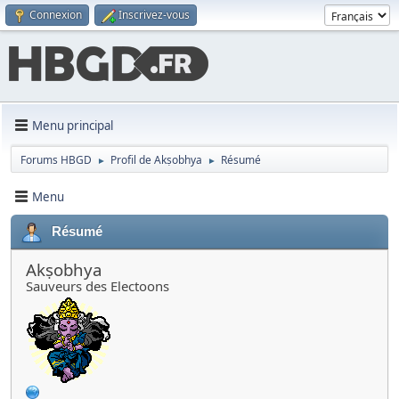
Connexion
Inscrivez-vous
Menu principal
Forums HBGD
Profil de Akṣobhya
Résumé
►
►
Menu
Résumé
Akṣobhya
Sauveurs des Electoons