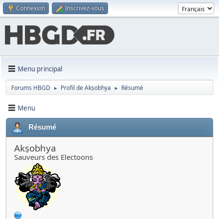
Connexion
Inscrivez-vous
Menu principal
Forums HBGD
Profil de Akṣobhya
Résumé
►
►
Menu
Résumé
Akṣobhya
Sauveurs des Electoons