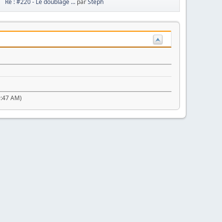
Re : #220 - Le doublage ...
par
Steph
9:47 AM)