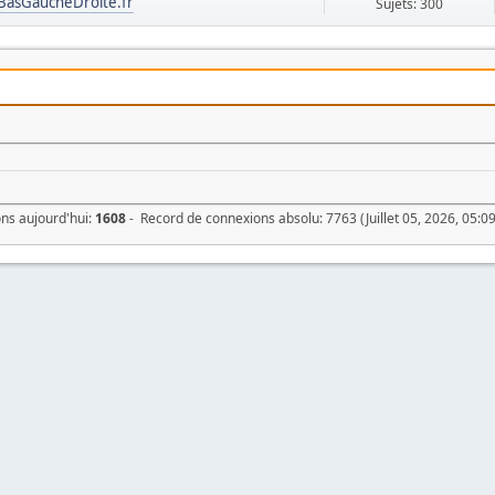
BasGaucheDroite.fr
Sujets: 300
ons aujourd'hui:
1608
- Record de connexions absolu: 7763 (Juillet 05, 2026, 05:0