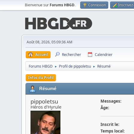
Bienvenue sur
Forums HBGD
.
Connexion
Inscrivez
Août 08, 2026, 05:09:36 AM
Accueil
Rechercher
Calendrier
Forums HBGD
Profil de pippoletsu
Résumé
►
►
Infos du Profil
Résumé
pippoletsu
Messages:
Héros d'Hyrule
Âge:
Inscrit le:
Temps local: