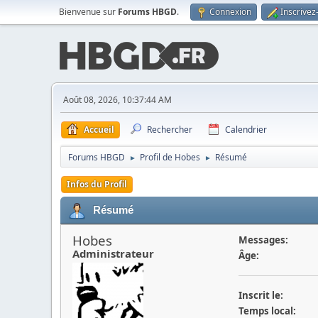
Bienvenue sur
Forums HBGD
.
Connexion
Inscrivez
Août 08, 2026, 10:37:44 AM
Accueil
Rechercher
Calendrier
Forums HBGD
Profil de Hobes
Résumé
►
►
Infos du Profil
Résumé
Hobes
Messages:
Administrateur
Âge:
Inscrit le:
Temps local: