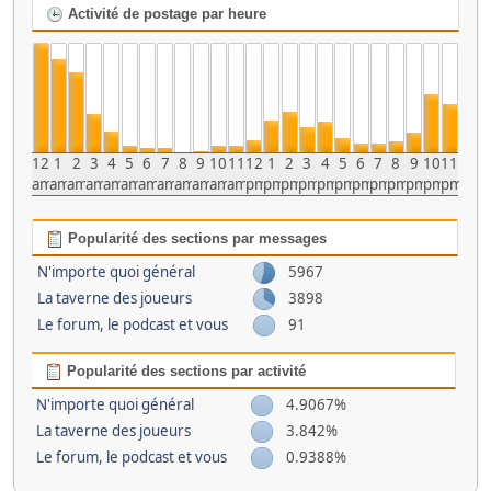
Activité de postage par heure
12
1
2
3
4
5
6
7
8
9
10
11
12
1
2
3
4
5
6
7
8
9
10
11
am
am
am
am
am
am
am
am
am
am
am
am
pm
pm
pm
pm
pm
pm
pm
pm
pm
pm
pm
pm
Popularité des sections par messages
N'importe quoi général
5967
La taverne des joueurs
3898
Le forum, le podcast et vous
91
Popularité des sections par activité
N'importe quoi général
4.9067%
La taverne des joueurs
3.842%
Le forum, le podcast et vous
0.9388%