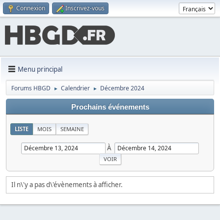
Connexion
Inscrivez-vous
Menu principal
Forums HBGD
Calendrier
Décembre 2024
►
►
Prochains événements
LISTE
MOIS
SEMAINE
À
Il n\'y a pas d\'évènements à afficher.