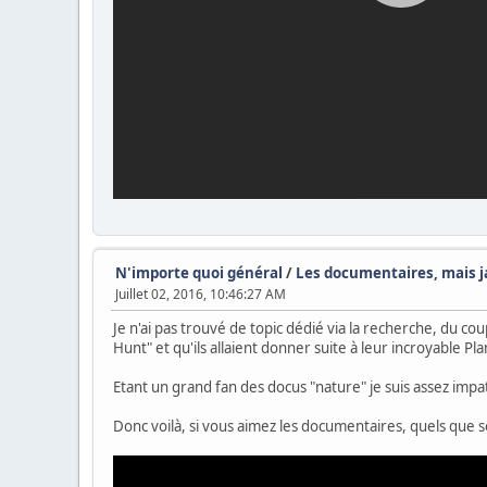
N'importe quoi général
/
Les documentaires, mais 
Juillet 02, 2016, 10:46:27 AM
Je n'ai pas trouvé de topic dédié via la recherche, du cou
Hunt" et qu'ils allaient donner suite à leur incroyable Pla
Etant un grand fan des docus "nature" je suis assez impa
Donc voilà, si vous aimez les documentaires, quels que so