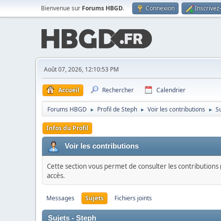
Bienvenue sur
Forums HBGD
.
Connexion
Inscrivez
Août 07, 2026, 12:10:53 PM
Accueil
Rechercher
Calendrier
Forums HBGD
Profil de Steph
Voir les contributions
S
►
►
►
Infos du Profil
Voir les contributions
Cette section vous permet de consulter les contributions (
accès.
Messages
Sujets
Fichiers joints
Sujets - Steph