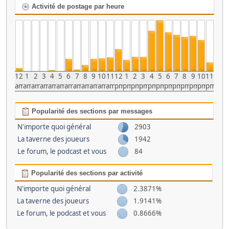
Activité de postage par heure
12
1
2
3
4
5
6
7
8
9
10
11
12
1
2
3
4
5
6
7
8
9
10
11
am
am
am
am
am
am
am
am
am
am
am
am
pm
pm
pm
pm
pm
pm
pm
pm
pm
pm
pm
pm
Popularité des sections par messages
N'importe quoi général
2903
La taverne des joueurs
1942
Le forum, le podcast et vous
84
Popularité des sections par activité
N'importe quoi général
2.3871%
La taverne des joueurs
1.9141%
Le forum, le podcast et vous
0.8666%