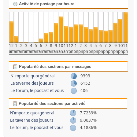
Activité de postage par heure
12
1
2
3
4
5
6
7
8
9
10
11
12
1
2
3
4
5
6
7
8
9
10
11
am
am
am
am
am
am
am
am
am
am
am
am
pm
pm
pm
pm
pm
pm
pm
pm
pm
pm
pm
pm
Popularité des sections par messages
N'importe quoi général
9393
La taverne des joueurs
6152
Le forum, le podcast et vous
406
Popularité des sections par activité
N'importe quoi général
7.7239%
La taverne des joueurs
6.0637%
Le forum, le podcast et vous
4.1886%