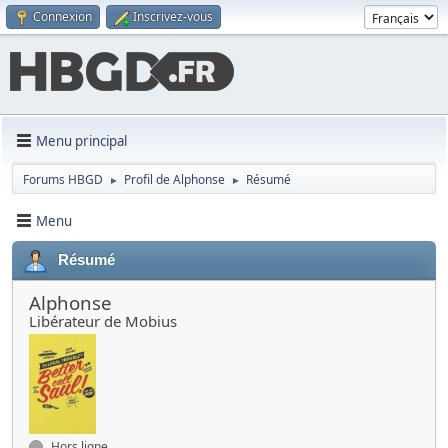
Connexion
Inscrivez-vous
Menu principal
Forums HBGD
Profil de Alphonse
Résumé
►
►
Menu
Résumé
Alphonse
Libérateur de Mobius
Hors ligne